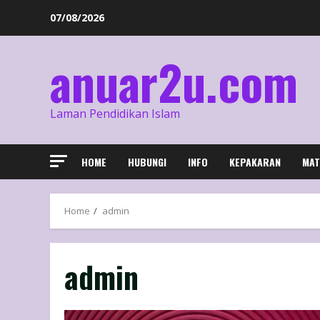
07/08/2026
anuar2u.com
Laman Pendidikan Islam
HOME
HUBUNGI
INFO
KEPAKARAN
MAT
Home
admin
admin